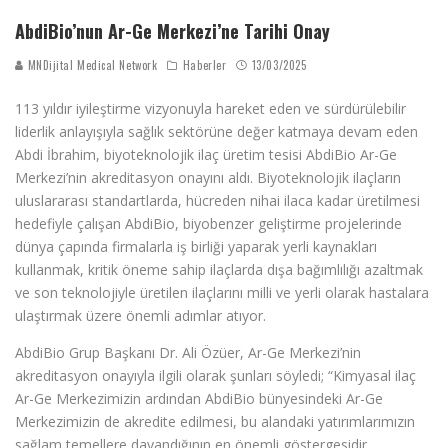
AbdiBio’nun Ar-Ge Merkezi’ne Tarihi Onay
MNDijital Medical Network
Haberler
13/03/2025
113 yıldır iyileştirme vizyonuyla hareket eden ve sürdürülebilir
liderlik anlayışıyla sağlık sektörüne değer katmaya devam eden
Abdi İbrahim, biyoteknolojik ilaç üretim tesisi AbdiBio Ar-Ge
Merkezi’nin akreditasyon onayını aldı. Biyoteknolojik ilaçların
uluslararası standartlarda, hücreden nihai ilaca kadar üretilmesi
hedefiyle çalışan AbdiBio, biyobenzer geliştirme projelerinde
dünya çapında firmalarla iş birliği yaparak yerli kaynakları
kullanmak, kritik öneme sahip ilaçlarda dışa bağımlılığı azaltmak
ve son teknolojiyle üretilen ilaçlarını milli ve yerli olarak hastalara
ulaştırmak üzere önemli adımlar atıyor.
AbdiBio Grup Başkanı Dr. Ali Özüer, Ar-Ge Merkezi’nin
akreditasyon onayıyla ilgili olarak şunları söyledi; “Kimyasal ilaç
Ar-Ge Merkezimizin ardından AbdiBio bünyesindeki Ar-Ge
Merkezimizin de akredite edilmesi, bu alandaki yatırımlarımızın
sağlam temellere dayandığının en önemli göstergesidir.