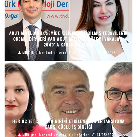
AKUT MIYELOID LÖSEMIDE KIŞISELLEŞTIRILMIŞ TEDAVILERIN
ÖNEMLI BIR YERI VAR AKUT MIYELOID LÖSEMI VAKALARI
2040′ A KADAR ARTACAK
MNDijital Medical Network
Haberler
14/05/2026
HER ÜÇ YETIŞKINDEN BIRINI ETKILEYEN HIPERTANSIYONA
KARŞI GÜÇLÜ İŞ BIRLIĞI
MNDijital Medical Network
Haberler
14/05/2026