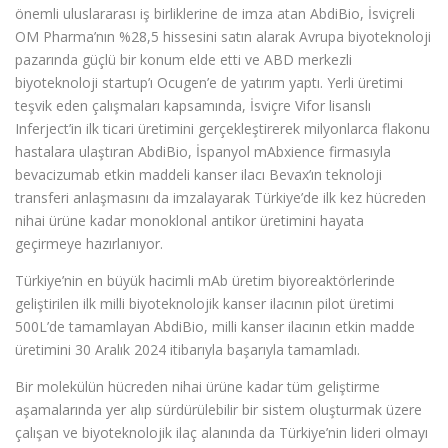
önemli uluslararası iş birliklerine de imza atan AbdiBio, İsviçreli
OM Pharma’nın %28,5 hissesini satın alarak Avrupa biyoteknoloji
pazarında güçlü bir konum elde etti ve ABD merkezli
biyoteknoloji startup’ı Ocugen’e de yatırım yaptı. Yerli üretimi
teşvik eden çalışmaları kapsamında, İsviçre Vifor lisanslı
Inferject’in ilk ticari üretimini gerçekleştirerek milyonlarca flakonu
hastalara ulaştıran AbdiBio, İspanyol mAbxience firmasıyla
bevacizumab etkin maddeli kanser ilacı Bevax’ın teknoloji
transferi anlaşmasını da imzalayarak Türkiye’de ilk kez hücreden
nihai ürüne kadar monoklonal antikor üretimini hayata
geçirmeye hazırlanıyor.
Türkiye’nin en büyük hacimli mAb üretim biyoreaktörlerinde
geliştirilen ilk milli biyoteknolojik kanser ilacının pilot üretimi
500L’de tamamlayan AbdiBio, milli kanser ilacının etkin madde
üretimini 30 Aralık 2024 itibarıyla başarıyla tamamladı.
Bir molekülün hücreden nihai ürüne kadar tüm geliştirme
aşamalarında yer alıp sürdürülebilir bir sistem oluşturmak üzere
çalışan ve biyoteknolojik ilaç alanında da Türkiye’nin lideri olmayı