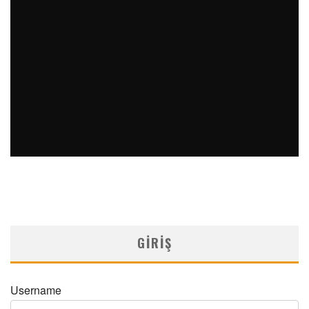
PERKÜTAN KORONER GIRIŞIMLERIN OLAĞANDIŞI BIR
ÖRNEĞI
MNDijital Medical Network
Arşiv Yazılar
19/06/2026
SAFEN VEN GREFT HASTALIĞI ILE İLIŞKILI OLARAK
TRIGLISERID/HDL ORANININ DEĞERLENDIRILMESI
MNDijital Medical Network
MN Kardiyoloji
19/06/2026
GIRIŞ
Username