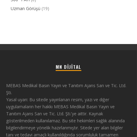
Uzman Görüşü
(19)
MN DIJITAL
MEBAS Medikal Basın Yayın ve Tanıtım Ajans San ve Tic. Ltd.
Şti.
Yasal uyarı: Bu sitede yayınlanan resim, yazı ve diğer
uygulamaların her hakkı MEBAS Medikal Basın Yayın ve
Tanıtım Ajans San ve Tic. Ltd. Şti.’ye aittir. Kaynak
gösterilmeden kullanılamaz. Bu site hekimleri sağlık alanında
bilgilendirmeye yönelik hazırlanmıştır. Sitede yer alan bilgiler
tanı ve tedavi amaçlı kullanıldığında sorumluluk tamamen