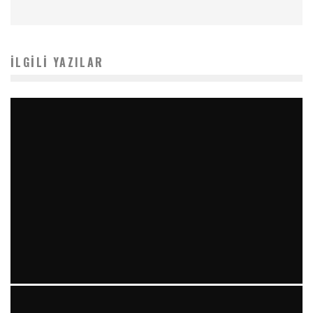
İLGILI YAZILAR
YIRMI İKI STENT VE “RAILROAD PATTERN”: TEKRARLAYAN