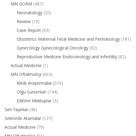
MN GORM
(487)
Neonatology
(20)
Review
(19)
Case Report
(93)
Obstetrics Maternal Fetal Medicine and Perinatology
(181)
Gynecology Gynecological Oncology
(92)
Reproductive Medicine Endocrinology and Infertility
(82)
Actual Medicine
(1)
MN Oftalmoloji
(663)
Klinik Araştırmalar
(516)
Olgu Sunumları
(144)
Editöre Mektuplar
(3)
Seri Yayınlar
(46)
Sektörde Atamalar
(127)
Actual Medicine
(79)
MN Oftalmoloji
(51)